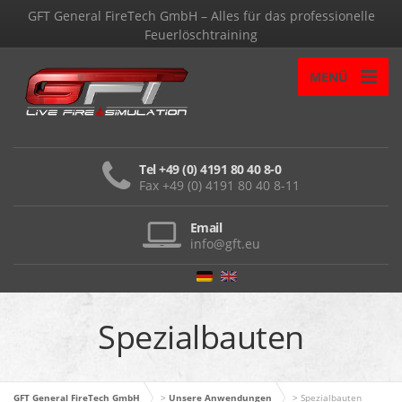
GFT General FireTech GmbH – Alles für das professionelle
Feuerlöschtraining
MENÜ
Tel +49 (0) 4191 80 40 8-0
Fax +49 (0) 4191 80 40 8-11
Email
info@gft.eu
Spezialbauten
GFT General FireTech GmbH
>
Unsere Anwendungen
>
Spezialbauten