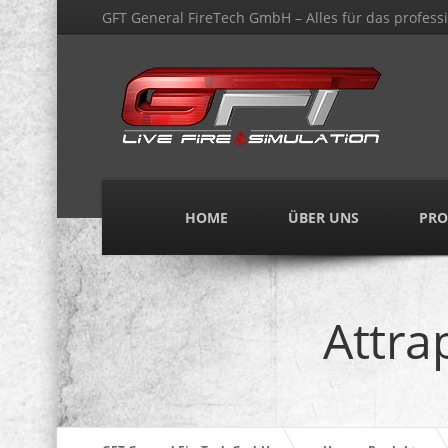
GFT General FireTech GmbH – Alles für das professi
HOME
ÜBER UNS
PRO
Attra