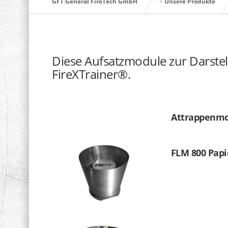
GFT General FireTech GmbH
>
Unsere Produkte
Diese Aufsatzmodule zur Darstel
FireXTrainer®.
Attrappenm
FLM 800 Papi