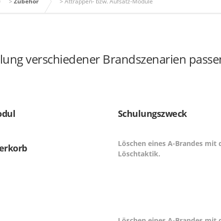
>
Zubehör
>
Attrappen- bzw. Aufsatz-Module
lung verschiedener Brandszenarien passen
odul
Schulungszweck
Löschen eines A-Brandes mit d
erkorb
Löschtaktik.
Löschen eines A-Brandes mit d