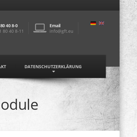
 80 40 8-0
Email
1 80 40 8-11
info@gft.eu
AKT
DATENSCHUTZERKLÄRUNG
Module