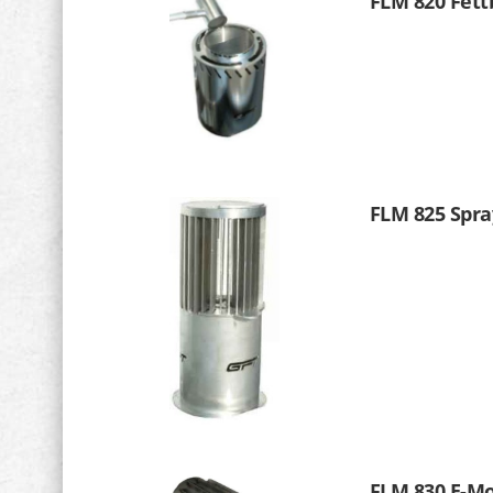
FLM 820 Fett
FLM 825 Spr
FLM 830 E-M